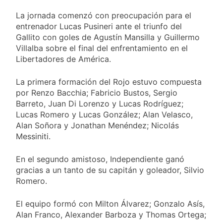
cada 7 de agosto y
1 Día Atrás
qué representa para
El Senado aprobó la
La jornada comenzó con preocupación para el
los argentinos
ley de propiedad
entrenador Lucas Pusineri ante el triunfo del
privada, pero el
Gallito con goles de Agustín Mansilla y Guillermo
1 Día Atrás
Gobierno debió
Incidentes frente al
Villalba sobre el final del enfrentamiento en el
eliminar otro capítulo
Congreso durante la
Libertadores de América.
protesta contra la
1 Día Atrás
Ley de Propiedad
La Fiscalía rechazó el
La primera formación del Rojo estuvo compuesta
Privada: hubo
pedido para
por Renzo Bacchia; Fabricio Bustos, Sergio
detenidos y
suspender el juicio
1 Día Atrás
Barreto, Juan Di Lorenzo y Lucas Rodríguez;
enfrentamientos
contra Pity Alvarez
67 barrios full LED en
Lucas Romero y Lucas González; Alan Velasco,
Florencio Varela
Alan Soñora y Jonathan Menéndez; Nicolás
2 Días Atrás
Messiniti.
El temporal se
despide del AMBA:
En el segundo amistoso, Independiente ganó
cuándo dejará de
2 Días Atrás
gracias a un tanto de su capitán y goleador, Silvio
llover y llega una ola
Kicillof marchó
Romero.
de frío con mínimas
contra la Ley de
cercanas a 1°C
Propiedad Privada de
2 Días Atrás
El equipo formó con Milton Álvarez; Gonzalo Asís,
Milei
Renunció el
Alan Franco, Alexander Barboza y Thomas Ortega;
subsecretario de