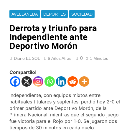
de Quilmes
La Diócesis de
Quilmes celebró la
AVELLANEDA
DEPORTES
SOCIEDAD
visita del Papa León
19 Horas Atrás
XIV a la Argentina
Figuras de la cultura
Derrota y triunfo para
se sumaron a la
Independiente ante
marcha frente al
21 Horas Atrás
Congreso contra la
Nueva jornada
Deportivo Morón
Ley de Propiedad
negativa para los
Privada
activos argentinos:
22 Horas Atrás
0
Diario EL SOL
6 Años Atrás
1 Minutos
cayeron las acciones
Jorge Macri condenó
en Wall Street y el
los disturbios frente
riesgo país quedó al
Compartilo!
al Congreso y
23 Horas Atrás
borde de los 450
calificó a los
Día Internacional de
puntos
responsables como
la Cerveza: los tres
«delincuentes
secretos para
Independiente, con equipos mixtos entre
24 Horas Atrás
anarquistas»
servirla
habituales titulares y suplentes, perdió hoy 2-0 el
El frío polar se
correctamente
instala en Buenos
primer partido ante Deportivo Morón, de la
Aires: mejora el
Primera Nacional, mientras que el segundo juego
24 Horas Atrás
tiempo y llegan las
fue victoria para el Rojo por 1-0. Se jugaron dos
Día de San Cayetano:
temperaturas más
por qué se celebra
tiempos de 30 minutos en cada duelo.
bajas de la semana