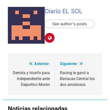
Diario EL SOL
See author's posts
Anterior:
Siguiente:
Navegación
de
Derrota y triunfo para
Racing le ganó a
Independiente ante
Barracas Central los
entradas
Deportivo Morón
dos amistosos
Noticias relacionadas