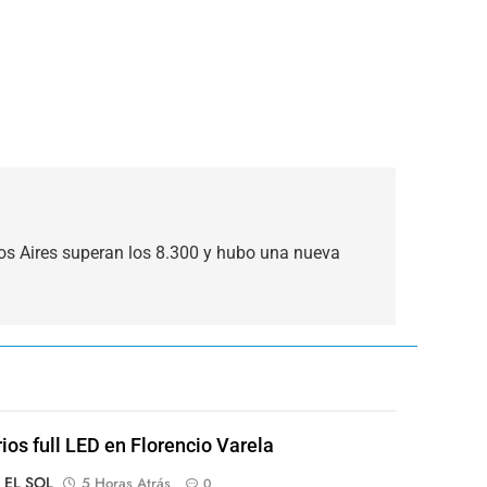
os Aires superan los 8.300 y hubo una nueva
rios full LED en Florencio Varela
o EL SOL
5 Horas Atrás
0