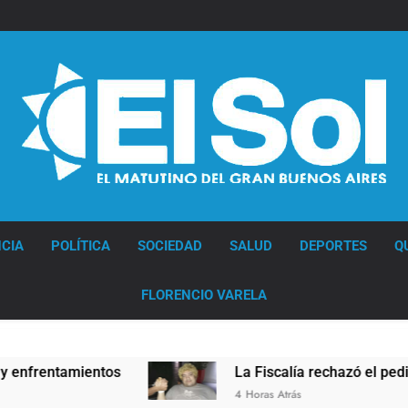
Diario EL SOL
CIA
POLÍTICA
SOCIEDAD
SALUD
DEPORTES
Q
FLORENCIO VARELA
entamientos
La Fiscalía rechazó el pedido para
4 Horas Atrás