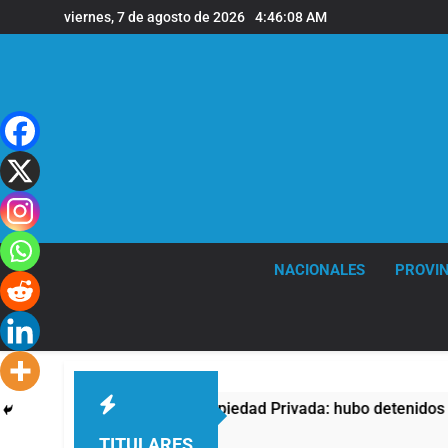
Saltar
viernes, 7 de agosto de 2026
4:46:09 AM
al
contenido
NACIONALES
PROVIN
sta contra la Ley de Propiedad Privada: hubo detenidos y enfr
TITULARES