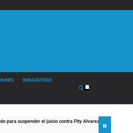
UILMES
BERAZATEGUI
 suspender el juicio contra Pity Alvarez
67 bar
5 Horas