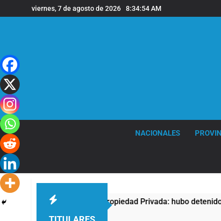
Saltar
viernes, 7 de agosto de 2026
8:34:55 AM
al
contenido
NACIONALES
PROVIN
testa contra la Ley de Propiedad Privada: hubo detenidos y en
TITULARES