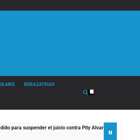
UILMES
BERAZATEGUI
ra suspender el juicio contra Pity Alvarez
67 b
9 Hor