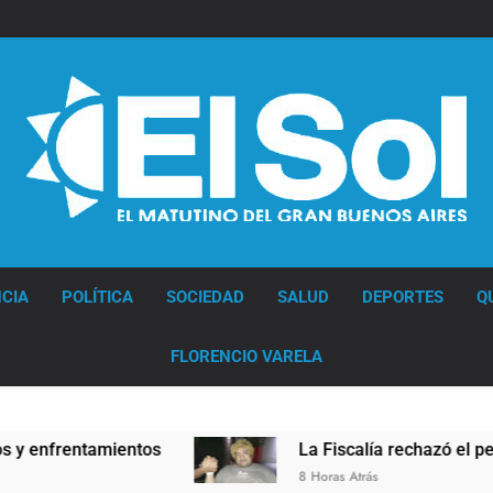
Diario EL SOL
CIA
POLÍTICA
SOCIEDAD
SALUD
DEPORTES
Q
FLORENCIO VARELA
frentamientos
La Fiscalía rechazó el pedido pa
8 Horas Atrás