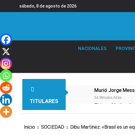
Saltar
sábado, 8 de agosto de 2026
al
contenido
NACIONALES
PROVINC
Murió Jorge Messi,
54 Minutos Atrás
TITULARES
Thiago Medina fu
2 Horas Atrás
La CGT y las dos 
Inicio
SOCIEDAD
Dibu Martínez: «Brasil es un e
3 Horas Atrás