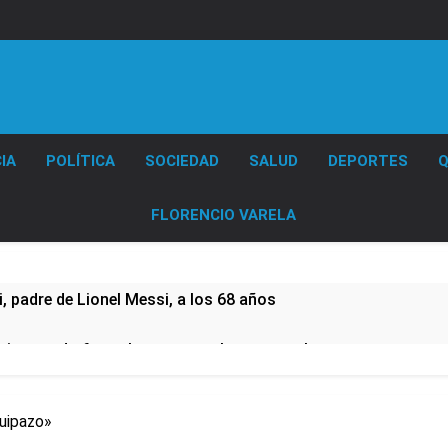
Diario EL SOL
IA
POLÍTICA
SOCIEDAD
SALUD
DEPORTES
Q
FLORENCIO VARELA
 padre de Lionel Messi, a los 68 años
e imputado formalmente por abuso sexual
CTA profundizan su plan de lucha con nuevas marchas contra
quipazo»