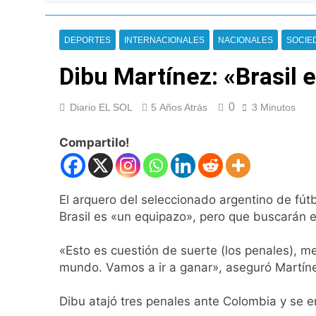
La noche del Afro 
19 Horas Atrás
La Diócesis de Qui
DEPORTES
INTERNACIONALES
NACIONALES
SOCIE
21 Horas Atrás
Dibu Martínez: «Brasil 
Figuras de la cult
23 Horas Atrás
Nueva jornada nega
0
Diario EL SOL
5 Años Atrás
3 Minutos
de los 450 puntos
1 Día Atrás
Compartilo!
Jorge Macri conde
1 Día Atrás
Día Internacional 
El arquero del seleccionado argentino de fútb
1 Día Atrás
Brasil es «un equipazo», pero que buscarán el 
El frío polar se i
1 Día Atrás
«Esto es cuestión de suerte (los penales), m
Día de San Cayetan
mundo. Vamos a ir a ganar», aseguró Martíne
1 Día Atrás
El Senado aprobó l
Dibu atajó tres penales ante Colombia y se e
1 Día Atrás