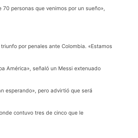
rivada: hubo detenidos y
de 70 personas que venimos por un sueño»,
l triunfo por penales ante Colombia. «Estamos
ío con mínimas cercanas a 1°C
Copa América», señaló un Messi extenuado
usión de chats privados
ban esperando», pero advirtió que será
acundo Moyano
donde contuvo tres de cinco que le
girar el proyecto a comisión