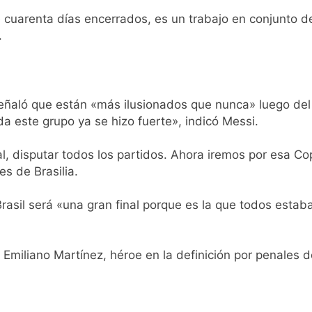
al Congreso durante la protesta contra la Ley de Propiedad P
 cuarenta días encerrados, es un trabajo en conjunto 
.
ó el pedido para suspender el juicio contra Pity Alvarez
D en Florencio Varela
 señaló que están «más ilusionados que nunca» luego de
 este grupo ya se hizo fuerte», indicó Messi.
pide del AMBA: cuándo dejará de llover y llega una ola de fr
al, disputar todos los partidos. Ahora iremos por esa 
ntra la Ley de Propiedad Privada de Milei
s de Brasilia.
cretario de Seguridad de Quilmes, Hernán Ocampo, tras la dif
 Brasil será «una gran final porque es la que todos esta
confirmó que tuvo un «brote psicótico» por consumo con F
 Emiliano Martínez, héroe en la definición por penales 
 consiguió la mayoría y rechazó el pedido del peronismo de 