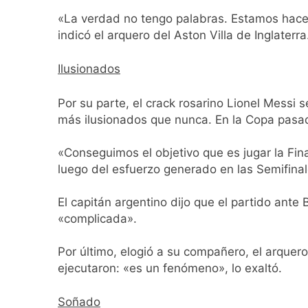
Incidentes frente 
«La verdad no tengo palabras. Estamos hace
enfrentamientos
indicó el arquero del Aston Villa de Inglaterra
2 Días Atrás
La Fiscalía rechaz
Ilusionados
2 Días Atrás
67 barrios full LE
Por su parte, el crack rosarino Lionel Messi
2 Días Atrás
más ilusionados que nunca. En la Copa pasada
El temporal se des
2 Días Atrás
«Conseguimos el objetivo que es jugar la Fin
Kicillof marchó co
luego del esfuerzo generado en las Semifinale
2 Días Atrás
Renunció el subse
El capitán argentino dijo que el partido ante
2 Días Atrás
«complicada».
Candela Arizaga 
2 Días Atrás
Por último, elogió a su compañero, el arquero
La Libertad Avanza
ejecutaron: «es un fenómeno», lo exaltó.
2 Días Atrás
Soñado