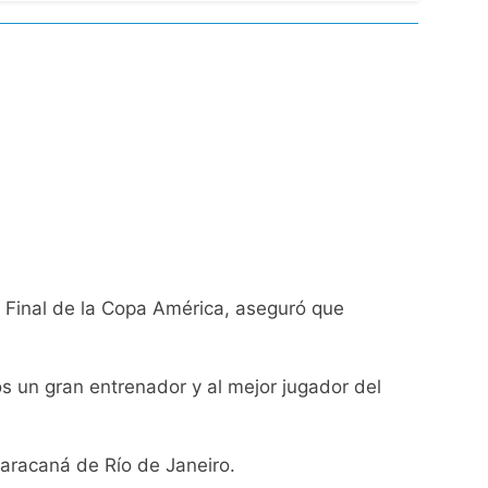
de Propiedad Privada
l Street y el riesgo país quedó al borde
nsables como «delincuentes anarquistas»
la Final de la Copa América, aseguró que
turas más bajas de la semana
os un gran entrenador y al mejor jugador del
a los argentinos
ro capítulo
Maracaná de Río de Janeiro.