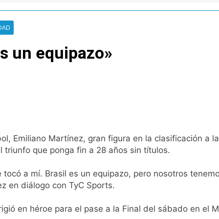
Quilmeño: boxeo de primer nivel en la sede de Quilmes
lmes celebró la visita del Papa León XIV a la Argentina
DAD
es un equipazo»
ura se sumaron a la marcha frente al Congreso contra la Ley 
tiva para los activos argentinos: cayeron las acciones en Wal
nó los disturbios frente al Congreso y calificó a los respo
de la Cerveza: los tres secretos para servirla correctamente
ol, Emiliano Martínez, gran figura en la clasificación a 
triunfo que ponga fin a 28 años sin títulos.
nstala en Buenos Aires: mejora el tiempo y llegan las tempera
e tocó a mí. Brasil es un equipazo, pero nosotros tenem
o: por qué se celebra cada 7 de agosto y qué representa par
z en diálogo con TyC Sports.
a ley de propiedad privada, pero el Gobierno debió eliminar ot
rigió en héroe para el pase a la Final del sábado en el 