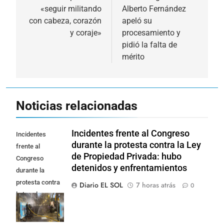
«seguir militando
Alberto Fernández
entradas
con cabeza, corazón
apeló su
y coraje»
procesamiento y
pidió la falta de
mérito
Noticias relacionadas
Incidentes frente al Congreso
Incidentes
durante la protesta contra la Ley
frente al
de Propiedad Privada: hubo
Congreso
detenidos y enfrentamientos
durante la
protesta contra
Diario EL SOL
7 horas atrás
0
la Ley de
Propiedad
Privada: hubo