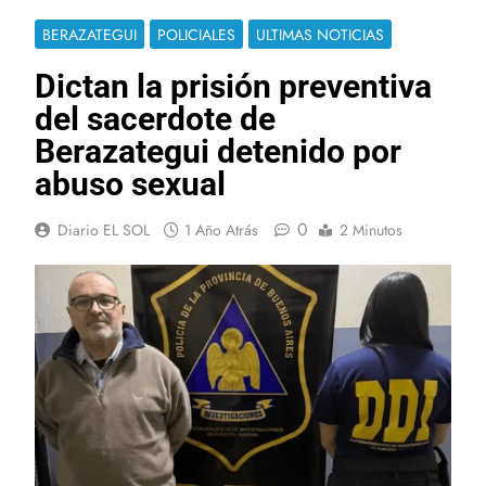
BERAZATEGUI
POLICIALES
ULTIMAS NOTICIAS
Dictan la prisión preventiva
del sacerdote de
Berazategui detenido por
abuso sexual
0
Diario EL SOL
1 Año Atrás
2 Minutos