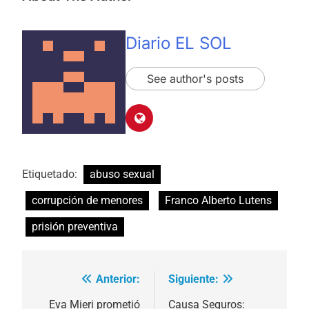
Diario EL SOL
See author's posts
Etiquetado:
abuso sexual
corrupción de menores
Franco Alberto Lutens
prisión preventiva
Anterior:
Siguiente:
Navegación
de
Eva Mieri prometió
Causa Seguros: