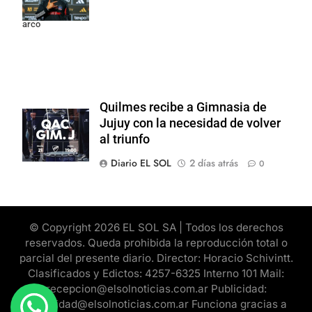
dar pelea por el
arco
Quilmes recibe a Gimnasia de
Jujuy con la necesidad de volver
al triunfo
Diario EL SOL
2 días atrás
0
© Copyright 2026 EL SOL SA | Todos los derechos
reservados. Queda prohibida la reproducción total o
parcial del presente diario. Director: Horacio Schivintt.
Clasificados y Edictos: 4257-6325 Interno 101 Mail:
recepcion@elsolnoticias.com.ar Publicidad:
publicidad@elsolnoticias.com.ar Funciona gracias a