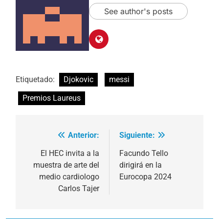
See author's posts
Etiquetado:
Djokovic
messi
Premios Laureus
Anterior:
Siguiente:
Navegación
de
El HEC invita a la
Facundo Tello
muestra de arte del
dirigirá en la
entradas
medio cardiologo
Eurocopa 2024
Carlos Tajer