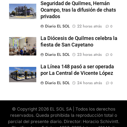
Seguridad de Quilmes, Hernán
Ocampo, tras la difusión de chats
privados
Diario EL SOL
22 horas atrás
0
La Diócesis de Quilmes celebra la
fiesta de San Cayetano
Diario EL SOL
23 horas atrás
0
La Línea 148 pasó a ser operada
por La Central de Vicente López
Diario EL SOL
24 horas atrás
0
© Copyright 2026 EL SOL SA | Todos los derechos
reservados. Queda prohibida la reproducción total o
parcial del presente diario. Director: Horacio Schivintt.