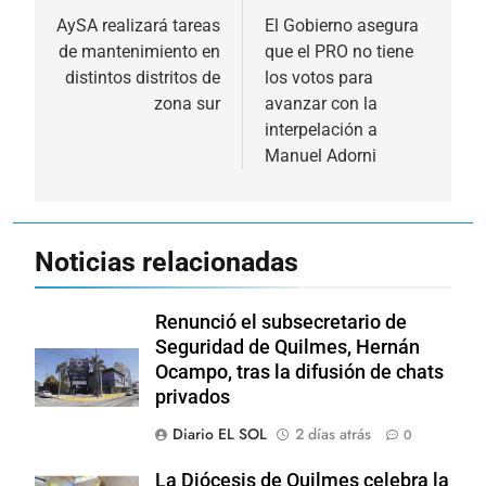
de
AySA realizará tareas
El Gobierno asegura
de mantenimiento en
que el PRO no tiene
entradas
distintos distritos de
los votos para
zona sur
avanzar con la
interpelación a
Manuel Adorni
Noticias relacionadas
Renunció el subsecretario de
Seguridad de Quilmes, Hernán
Ocampo, tras la difusión de chats
privados
Diario EL SOL
2 días atrás
0
La Diócesis de Quilmes celebra la