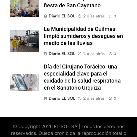
fiesta de San Cayetano
Diario EL SOL
2 días atrás
0
La Municipalidad de Quilmes
limpió sumideros y desagües en
medio de las lluvias
Diario EL SOL
2 días atrás
0
Día del Cirujano Torácico: una
especialidad clave para el
cuidado de la salud respiratoria
en el Sanatorio Urquiza
Diario EL SOL
2 días atrás
0
© Copyright 2026 EL SOL SA | Todos los derechos
reservados. Queda prohibida la reproducción total o