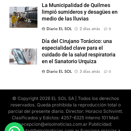
La Municipalidad de Quilmes
limpió sumideros y desagües en
medio de las lluvias
Diario EL SOL
2 días atrás
0
Día del Cirujano Torácico: una
especialidad clave para el
cuidado de la salud respiratoria
en el Sanatorio Urquiza
Diario EL SOL
3 días atrás
0
© Copyright 2026 EL SOL SA | Todos los derechos
reservados. Queda prohibida la reproducción total o
parcial del presente diario. Director: Horacio Schivintt.
Clasificados y Edictos: 4257-6325 Interno 101 Mail:
recepcion@elsolnoticias.com.ar Publicidad:
publicidad@elsolnoticias.com.ar Funciona gracias a