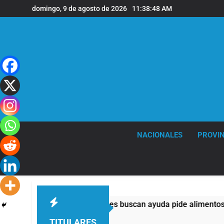
Saltar
domingo, 9 de agosto de 2026
11:38:49 AM
al
contenido
NACIONALES
PROVIN
 mitad de quienes buscan ayuda pide alimentos, dinero o trabaj
TITULARES