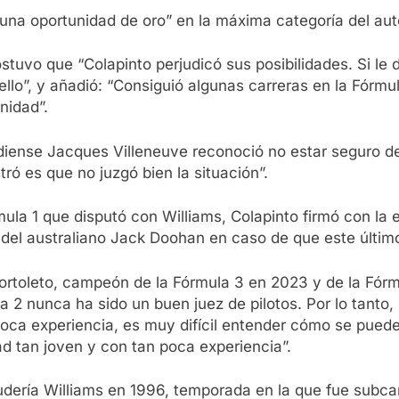
ió una oportunidad de oro” en la máxima categoría del au
stuvo que “Colapinto perjudicó sus posibilidades. Si le
ello”, y añadió: “Consiguió algunas carreras en la Fórmu
nidad”.
adiense Jacques Villeneuve reconoció no estar seguro d
ró es que no juzgó bien la situación”.
a 1 que disputó con Williams, Colapinto firmó con la e
 del australiano Jack Doohan en caso de que este últim
l Bortoleto, campeón de la Fórmula 3 en 2023 y de la Fórm
a 2 nunca ha sido un buen juez de pilotos. Por lo tanto, 
poca experiencia, es muy difícil entender cómo se puede
 tan joven y con tan poca experiencia”.
udería Williams en 1996, temporada en la que fue subca