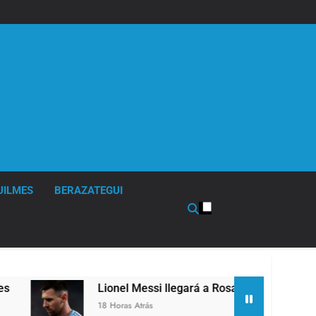
UILMES
BERAZATEGUI
Lionel Messi llegará a Rosario para despedir a su padre J
18 Horas Atrás