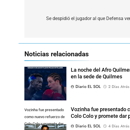
Navegación
de
Se despidió el jugador al que Defensa ve
entradas
Noticias relacionadas
La noche del Afro Quilme
en la sede de Quilmes
Diario EL SOL
2 Días Atrás
Vozinha fue presentado 
Vozinha fue presentado
Colo Colo y promete dar p
como nuevo refuerzo de
Colo Colo y promete dar
Diario EL SOL
4 Días Atrás