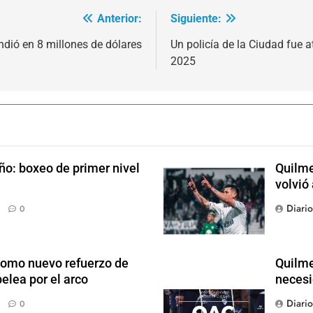
Anterior:
Siguiente:
ndió en 8 millones de dólares
Un policía de la Ciudad fue
2025
ño: boxeo de primer nivel
Quilme
volvió
Diari
0
como nuevo refuerzo de
Quilme
elea por el arco
necesi
Diari
0