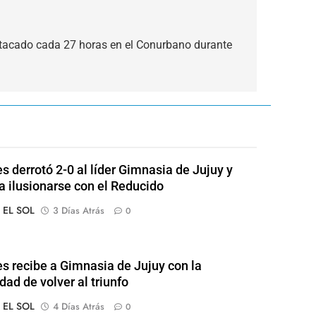
 atacado cada 27 horas en el Conurbano durante
s derrotó 2-0 al líder Gimnasia de Jujuy y
 a ilusionarse con el Reducido
o EL SOL
3 Días Atrás
0
s recibe a Gimnasia de Jujuy con la
dad de volver al triunfo
o EL SOL
4 Días Atrás
0