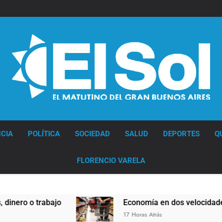
Diario EL SOL
CIA
POLÍTICA
SOCIEDAD
SALUD
DEPORTES
Q
FLORENCIO VARELA
o
Economía en dos velocidades
17 Horas Atrás