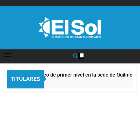
Saltar
al
contenido
Diario EL SOL
Afro Quilmeño: boxeo de primer nivel en la sede de Quilmes
TITULARES