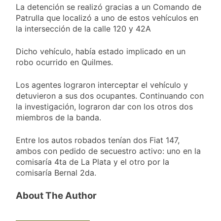
Ley de Propiedad
La detención se realizó gracias a un Comando de
La Diócesis de
Privada
Quilmes celebra la
Patrulla que localizó a uno de estos vehículos en
fiesta de San
la intersección de la calle 120 y 42A
23 Horas Atrás
Cayetano
La Línea 148 pasó a
ser operada por La
Dicho vehículo, había estado implicado en un
Central de Vicente
robo ocurrido en Quilmes.
24 Horas Atrás
López
La Municipalidad de
Quilmes limpió
Los agentes lograron interceptar el vehículo y
sumideros y
detuvieron a sus dos ocupantes. Continuando con
24 Horas Atrás
desagües en medio
Transporte: un
la investigación, lograron dar con los otros dos
de las lluvias
asistente virtual para
miembros de la banda.
consultar
1 Día Atrás
infracciones en
Entre los autos robados tenían dos Fiat 147,
segundos
ambos con pedido de secuestro activo: uno en la
comisaría 4ta de La Plata y el otro por la
comisaría Bernal 2da.
About The Author