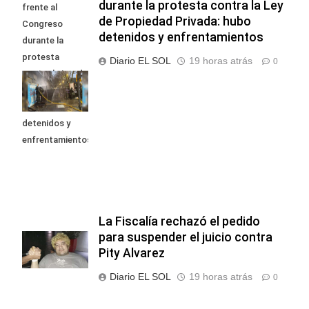
durante la protesta contra la Ley
frente al
de Propiedad Privada: hubo
Congreso
detenidos y enfrentamientos
durante la
protesta
Diario EL SOL
19 horas atrás
0
contra la Ley de
Propiedad
Privada: hubo
detenidos y
enfrentamientos
La Fiscalía rechazó el pedido
para suspender el juicio contra
Pity Alvarez
Diario EL SOL
19 horas atrás
0