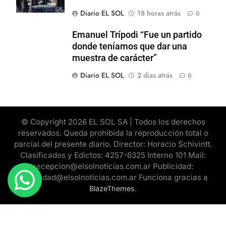
Diario EL SOL
18 horas atrás
0
Emanuel Trípodi “Fue un partido
donde teníamos que dar una
muestra de carácter”
Diario EL SOL
2 días atrás
0
© Copyright 2026 EL SOL SA | Todos los derechos
reservados. Queda prohibida la reproducción total o
parcial del presente diario. Director: Horacio Schivintt.
Clasificados y Edictos: 4257-6325 Interno 101 Mail:
recepcion@elsolnoticias.com.ar Publicidad:
publicidad@elsolnoticias.com.ar Funciona gracias a
.
BlazeThemes