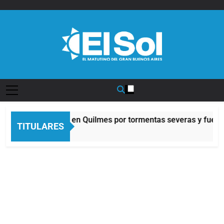
Saltar
al
contenido
Diario EL SOL
Alerta naranja en Quilmes por tormentas severas y fuertes 
TITULARES
5 Horas Atrás