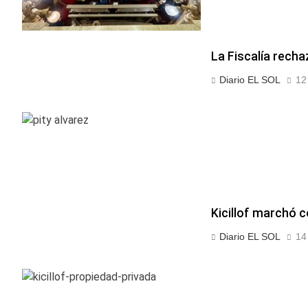
La Fiscalía recha
Diario EL SOL
12
Kicillof marchó c
Diario EL SOL
14