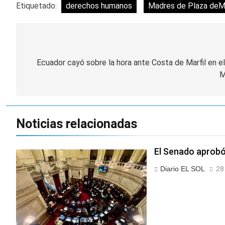
Etiquetado:
derechos humanos
Madres de Plaza de
Navegación
de
Ecuador cayó sobre la hora ante Costa de Marfil en el
M
entradas
Noticias relacionadas
El Senado aprobó 
Diario EL SOL
28