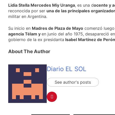
seguridad por la
Tormentas severas y
Lidia Stella Mercedes Miy Uranga
, es una d
ocente y a
protesta contra la
fuertes ráfagas de
reconocida por ser
una de las principales organizad
reforma de la Ley de
viento: más de 10
23 Horas Atrás
militar en Argentina.
Tierras
provincias bajo alerta
Senado debate el
meteorológica
proyecto sobre
Su inicio en
Madres de Plaza de Mayo
comenzó luego d
propiedad privada
1 Día Atrás
agencia Télam y
en junio del año 1975, desapareció e
con foco en los
Día del Cirujano
gobierno de la ex presidanta
Isabel Martínez de Peró
desalojos
Torácico: una
especialidad clave
1 Día Atrás
About The Author
para el cuidado de la
Alerta naranja en
salud respiratoria en
Quilmes por
el Sanatorio Urquiza
tormentas severas y
1 Día Atrás
Diario EL SOL
fuertes ráfagas de
viento
See author's posts