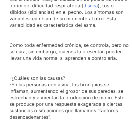
Central de Vicente
20 Horas Atrás
oprimido, dificultad respiratoria (
disnea
), tos o
López
La Municipalidad de
silbidos (sibilancias) en el pecho. Los síntomas son
Quilmes limpió
variables, cambian de un momento al otro. Esta
sumideros y
20 Horas Atrás
variabilidad es característica del asma.
desagües en medio
Transporte: un
de las lluvias
asistente virtual para
consultar
21 Horas Atrás
Como toda enfermedad crónica, se controla, pero no
infracciones en
Una gran
se cura, sin embargo, quienes la presentan pueden
segundos
convocatoria en la
llevar una vida normal si aprenden a controlarla.
obra teatral «Los
22 Horas Atrás
Abuelos No Mienten»
-¿Cuáles son las causas?
-En las personas con asma, los bronquios se
inflaman, aumentando el grosor de sus paredes, se
estrechan y aumentan la producción de moco. Esto
se produce por una respuesta exagerada a ciertas
sustancias o situaciones que llamamos “factores
desencadenantes”.