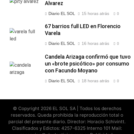
Alvarez
Diario EL SOL
15 horas atrás
0
67 barrios full LED en Florencio
Varela
Diario EL SOL
16 horas atrás
0
Candela Arizaga confirmó que tuvo
un «brote psicótico» por consumo
con Facundo Moyano
Diario EL SOL
18 horas atrás
0
© Copyright 2026 EL SOL SA | Todos los derechos
reservados. Queda prohibida la reproducción total o
parcial del presente diario. Director: Horacio Schivintt.
Clasificados y Edictos: 4257-6325 Interno 101 Mail: