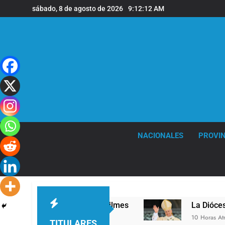
Saltar
sábado, 8 de agosto de 2026
9:12:13 AM
al
contenido
NACIONALES
PROVIN
n la sede de Quilmes
La Diócesis de Quilmes c
10 Horas Atrás
TITULARES