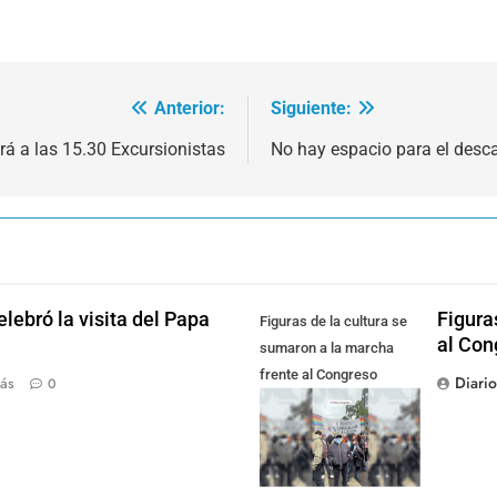
Anterior:
Siguiente:
irá a las 15.30 Excursionistas
No hay espacio para el desc
lebró la visita del Papa
Figura
Figuras de la cultura se
al Con
sumaron a la marcha
frente al Congreso
Diari
ás
0
contra la Ley de
Propiedad Privada