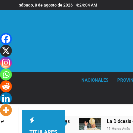
Saltar
sábado, 8 de agosto de 2026
4:24:05 AM
al
contenido
NACIONALES
PROVIN
 en la sede de Quilmes
La Diócesis de Quilmes 
11 Horas Atrás
TITULARES