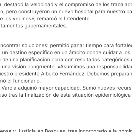
al destacó la velocidad y el compromiso de los trabajad
, pero construyeron un nuevo hospital para nuestro par
de los vecinos», remarcó el Intendente.
 estamentos gubernamentales.
contrar soluciones: permitió ganar tiempo para fortalecer
in un destino específico en un ámbito donde cuidar a los
a de una planificación clara con resultados categórico
on una visión congruente. «Asumimos una responsabilidad
nuestro presidente Alberto Fernández. Debemos preparar
ó el funcionario.
 en Varela adquirió mayor capacidad. Sumó nuevos recur
luso tras la finalización de esta situación epidemiológi
ensa y Justicia en Bosques, tras incorporarlo a la nómi