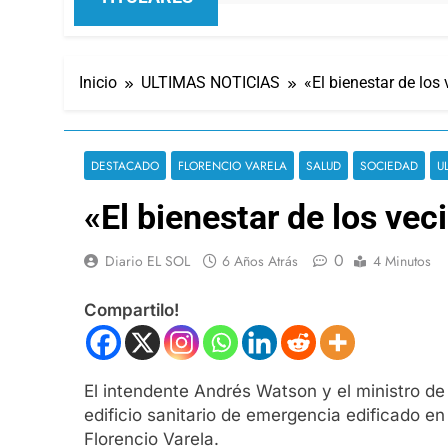
Inicio
ULTIMAS NOTICIAS
«El bienestar de los
DESTACADO
FLORENCIO VARELA
SALUD
SOCIEDAD
U
«El bienestar de los vec
0
Diario EL SOL
6 Años Atrás
4 Minutos
Compartilo!
El intendente Andrés Watson y el ministro de
edificio sanitario de emergencia edificado en
Florencio Varela.