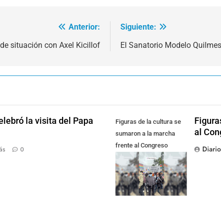
Anterior:
Siguiente:
de situación con Axel Kicillof
El Sanatorio Modelo Quilmes
lebró la visita del Papa
Figura
Figuras de la cultura se
al Con
sumaron a la marcha
frente al Congreso
Diari
ás
0
contra la Ley de
Propiedad Privada