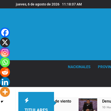
Saltar
jueves, 6 de agosto de 2026
11:18:08 AM
al
contenido
NACIONALES
PROVIN
eras y fuertes ráfagas de viento
Denunciaron 
10 Horas Atrás
TITULARES