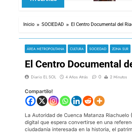
Inicio
SOCIEDAD
El Centro Documental del Ri
ÁREA METROPOLITANA
CULTURA
SOCIEDAD
ZONA SUR
El Centro Documental d
0
Diario EL SOL
4 Años Atrás
2 Minutos
Compartilo!
La Autoridad de Cuenca Matanza Riachuelo (
digital que espera convertirse en una refere
ciudadanía interesada en la historia, el patri