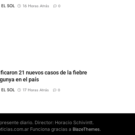
o EL SOL
16 Horas Atrás
0
ificaron 21 nuevos casos de la fiebre
gunya en el país
o EL SOL
17 Horas Atrás
0
esente diario. Director: Horacio Schivintt.
oticias.com.ar Funciona gracias a
.
BlazeThemes