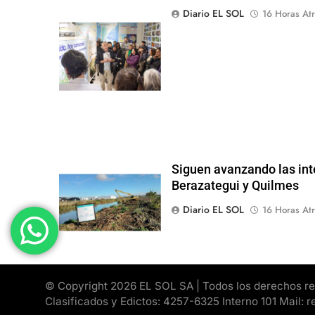
Diario EL SOL
16 Horas Atr
Siguen avanzando las int
Berazategui y Quilmes
Diario EL SOL
16 Horas Atr
© Copyright 2026 EL SOL SA | Todos los derechos rese
Clasificados y Edictos: 4257-6325 Interno 101 Mail: