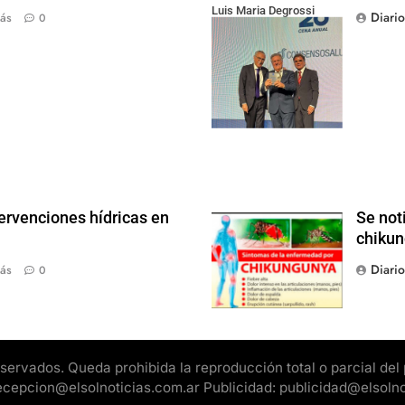
Luis Maria Degrossi
Diari
ás
0
(Presidente de Apres
Salud) y Cristian Mazza
(Presidente de ALAMI)
ervenciones hídricas en
Se not
chikun
Diari
ás
0
rvados. Queda prohibida la reproducción total o parcial del pr
 recepcion@elsolnoticias.com.ar Publicidad: publicidad@elsoln