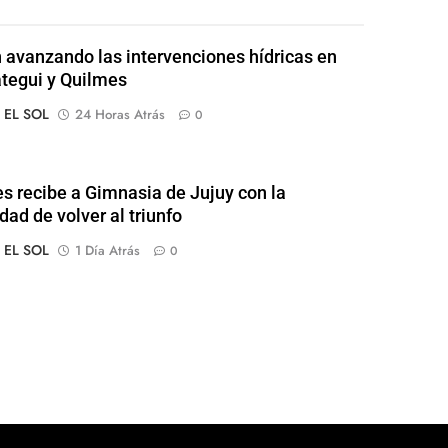
 avanzando las intervenciones hídricas en
tegui y Quilmes
o EL SOL
24 Horas Atrás
0
s recibe a Gimnasia de Jujuy con la
dad de volver al triunfo
o EL SOL
1 Día Atrás
0