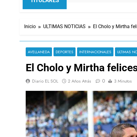
TITULARES
Inicio
ULTIMAS NOTICIAS
El Cholo y Mirtha fe
AVELLANEDA
DEPORTES
INTERNACIONALES
ULTIMAS NO
El Cholo y Mirtha felice
0
Diario EL SOL
2 Años Atrás
3 Minutos