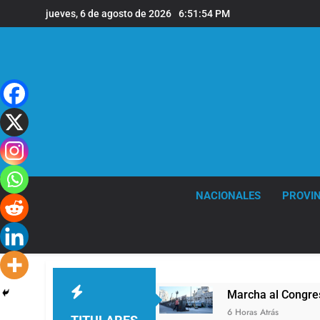
Saltar
jueves, 6 de agosto de 2026
6:51:56 PM
al
contenido
NACIONALES
PROVIN
ienten»
Marcha al Congreso: cortes, desvíos y
6 Horas Atrás