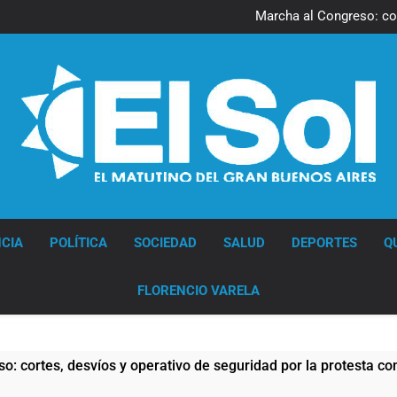
Una gran convocatoria 
Marcha al Congreso: cor
pr
Tormentas severas y fuertes 
Senado debate el proye
Una gran convocatoria 
Marcha al Congreso: cor
pr
Tormentas severas y fuertes 
Senado debate el proye
Diario EL SOL
CIA
POLÍTICA
SOCIEDAD
SALUD
DEPORTES
Q
FLORENCIO VARELA
 operativo de seguridad por la protesta contra la reforma de l