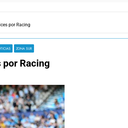
lices por Racing
TICIAS
ZONA SUR
s por Racing