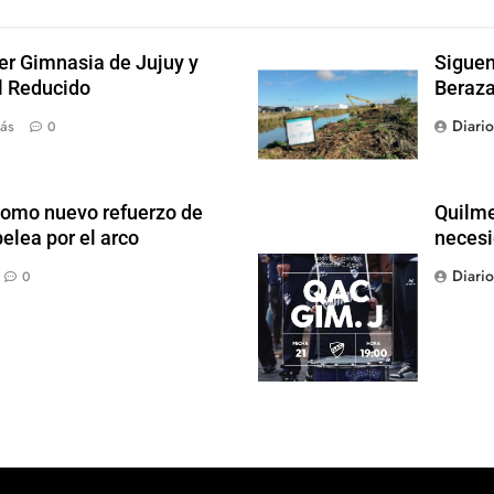
der Gimnasia de Jujuy y
Siguen
el Reducido
Beraza
Diari
ás
0
como nuevo refuerzo de
Quilme
elea por el arco
necesi
Diari
0