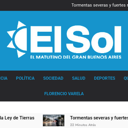
Marcha al Congreso: cor
pr
Tormentas severas y fuertes 
Senado debate el proye
Marcha al Congreso: cor
pr
Tormentas severas y fuertes 
Senado debate el proye
Diario EL SOL
CIA
POLÍTICA
SOCIEDAD
SALUD
DEPORTES
Q
FLORENCIO VARELA
de Tierras
Tormentas severas y fuertes ráfaga
22 Minutos Atrás