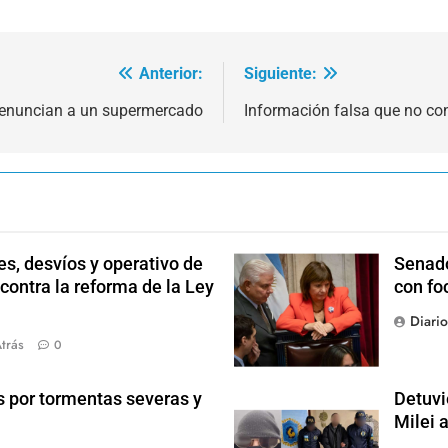
Anterior:
Siguiente:
enuncian a un supermercado
Información falsa que no co
s, desvíos y operativo de
Senado
 contra la reforma de la Ley
con fo
Diari
trás
0
s por tormentas severas y
Detuvi
Milei 