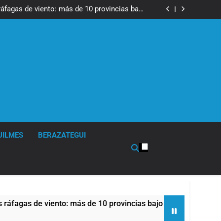
tes, desvíos y operativo de seguridad por la
otesta contra la reforma de la Ley de Tierras
ráfagas de viento: más de 10 provincias bajo
alerta meteorológica
cto sobre propiedad privada con foco en los
desalojos
tes, desvíos y operativo de seguridad por la
otesta contra la reforma de la Ley de Tierras
ráfagas de viento: más de 10 provincias bajo
alerta meteorológica
cto sobre propiedad privada con foco en los
desalojos
UILMES
BERAZATEGUI
s de viento: más de 10 provincias bajo alerta meteorológica