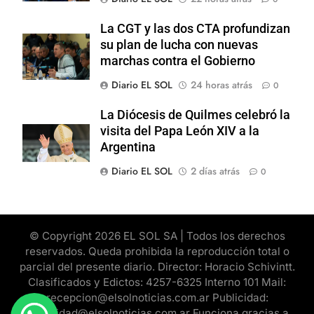
La CGT y las dos CTA profundizan
su plan de lucha con nuevas
marchas contra el Gobierno
Diario EL SOL
24 horas atrás
0
La Diócesis de Quilmes celebró la
visita del Papa León XIV a la
Argentina
Diario EL SOL
2 días atrás
0
© Copyright 2026 EL SOL SA | Todos los derechos
reservados. Queda prohibida la reproducción total o
parcial del presente diario. Director: Horacio Schivintt.
Clasificados y Edictos: 4257-6325 Interno 101 Mail:
recepcion@elsolnoticias.com.ar Publicidad:
publicidad@elsolnoticias.com.ar Funciona gracias a