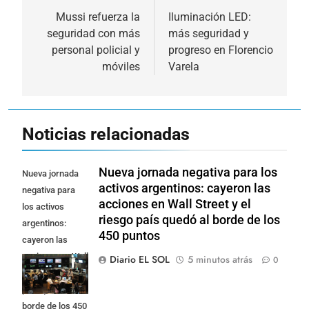
de
Mussi refuerza la
Iluminación LED:
seguridad con más
más seguridad y
entradas
personal policial y
progreso en Florencio
móviles
Varela
Noticias relacionadas
Nueva jornada negativa para los
Nueva jornada
activos argentinos: cayeron las
negativa para
acciones en Wall Street y el
los activos
riesgo país quedó al borde de los
argentinos:
450 puntos
cayeron las
acciones en Wall
Diario EL SOL
5 minutos atrás
0
Street y el riesgo
país quedó al
borde de los 450