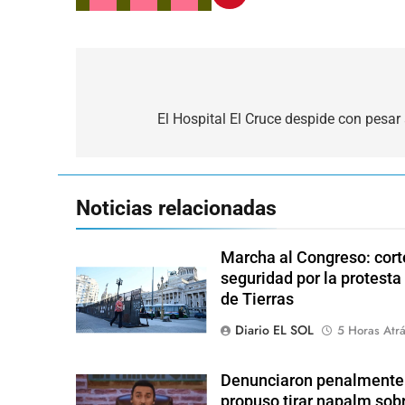
Navegación
de
El Hospital El Cruce despide con pesar a
entradas
Noticias relacionadas
Marcha al Congreso: corte
seguridad por la protesta
de Tierras
Diario EL SOL
5 Horas Atr
Denunciaron penalmente a
propuso tirar napalm sob