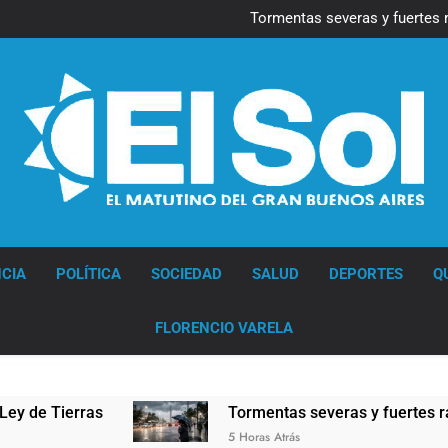
Marcha al Congreso: cor
pr
Tormentas severas y fuertes 
Senado debate el proye
Día del Cirujano Torácico:
Marcha al Congreso: cor
pr
Tormentas severas y fuertes 
Senado debate el proye
Día del Cirujano Torácico:
Diario EL SOL
CIA
POLÍTICA
SOCIEDAD
SALUD
DEPORTES
Q
FLORENCIO VARELA
s
Tormentas severas y fuertes ráfagas de vie
5 Horas Atrás