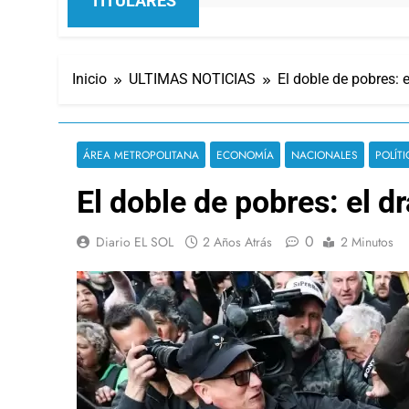
TITULARES
Inicio
ULTIMAS NOTICIAS
El doble de pobres: 
ÁREA METROPOLITANA
ECONOMÍA
NACIONALES
POLÍTI
El doble de pobres: el d
0
Diario EL SOL
2 Años Atrás
2 Minutos