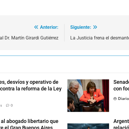
Anterior:
Siguiente:
l Dr. Martín Girardi Gutiérrez
La Justicia frena el desmant
s, desvíos y operativo de
Senado
 contra la reforma de la Ley
con fo
Diari
ás
0
l abogado libertario que
Argent
re el Gran Buenos Aires
relaci