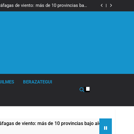
tes, desvíos y operativo de seguridad por la
otesta contra la reforma de la Ley de Tierras
ráfagas de viento: más de 10 provincias bajo
alerta meteorológica
cto sobre propiedad privada con foco en los
desalojos
 una especialidad clave para el cuidado de la
salud respiratoria en el Sanatorio Urquiza
tes, desvíos y operativo de seguridad por la
otesta contra la reforma de la Ley de Tierras
ráfagas de viento: más de 10 provincias bajo
alerta meteorológica
cto sobre propiedad privada con foco en los
desalojos
 una especialidad clave para el cuidado de la
salud respiratoria en el Sanatorio Urquiza
UILMES
BERAZATEGUI
nto: más de 10 provincias bajo alerta meteorológica