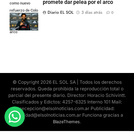
promete dar pelea por el arco
como nuevo
refuerzo de Colo
Diario EL SOL
3 días atrás
0
Colo y promete
dar pelea por el
arco
© Copyright 2026 EL SOL SA | Todos los derechos
reservados. Queda prohibida la reproducción total o
parcial del presente diario. Director: Horacio Schivintt.
Clasificados y Edictos: 4257-6325 Interno 101 Mail:
recepcion@elsolnoticias.com.ar Publicidad:
publicidad@elsolnoticias.com.ar Funciona gracias a
.
BlazeThemes