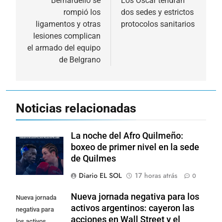
de
Bernardello se
Los Oscar tendrán
rompió los
dos sedes y estrictos
entradas
ligamentos y otras
protocolos sanitarios
lesiones complican
el armado del equipo
de Belgrano
Noticias relacionadas
La noche del Afro Quilmeño:
boxeo de primer nivel en la sede
de Quilmes
Diario EL SOL
17 horas atrás
0
Nueva jornada negativa para los
Nueva jornada
activos argentinos: cayeron las
negativa para
acciones en Wall Street y el
los activos