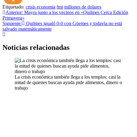
Etiquetado:
crisis economia
fmi
millones de dolares
Navegación
Anterior:
Mayra junto a los vecinos en «Quilmes Cerca Edición
Primavera»
de
Siguiente:
Quilmes igualó 0-0 con Güemes y todavía no está
entradas
salvado matemáticamente
Noticias relacionadas
La crisis económica también llega a los templos: casi la
mitad de quienes buscan ayuda pide alimentos, dinero o
trabajo