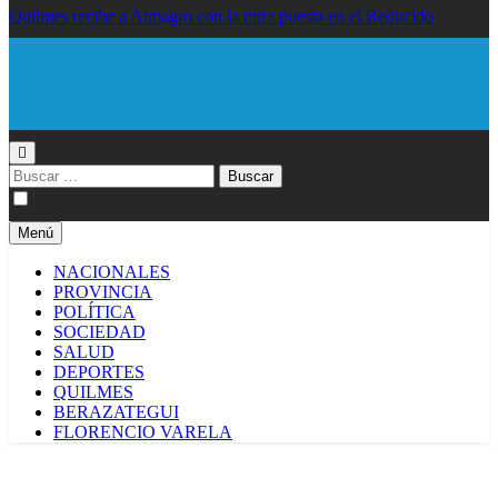
Quilmes recibe a Almagro con la mira puesta en el Reducido
Diario EL SOL
Buscar:
Menú
NACIONALES
PROVINCIA
POLÍTICA
SOCIEDAD
SALUD
DEPORTES
QUILMES
BERAZATEGUI
FLORENCIO VARELA