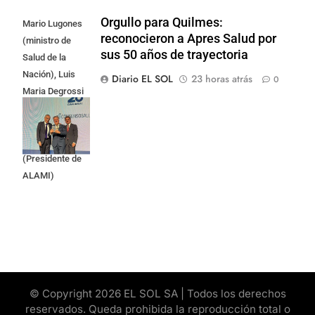
Orgullo para Quilmes:
Mario Lugones
reconocieron a Apres Salud por
(ministro de
sus 50 años de trayectoria
Salud de la
Nación), Luis
Diario EL SOL
23 horas atrás
0
Maria Degrossi
(Presidente de
Apres Salud) y
Cristian Mazza
(Presidente de
ALAMI)
© Copyright 2026 EL SOL SA | Todos los derechos
reservados. Queda prohibida la reproducción total o