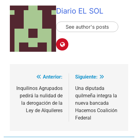
Diario EL SOL
See author's posts
Anterior:
Siguiente:
Navegación
de
Inquilinos Agrupados
Una diputada
pedirá la nulidad de
quilmeña integra la
entradas
la derogación de la
nueva bancada
Ley de Alquileres
Hacemos Coalición
Federal