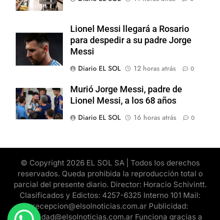
Lionel Messi llegará a Rosario
para despedir a su padre Jorge
Messi
Diario EL SOL
12 horas atrás
0
Murió Jorge Messi, padre de
Lionel Messi, a los 68 años
Diario EL SOL
16 horas atrás
0
© Copyright 2026 EL SOL SA | Todos los derechos
reservados. Queda prohibida la reproducción total o
parcial del presente diario. Director: Horacio Schivintt.
Clasificados y Edictos: 4257-6325 Interno 101 Mail:
recepcion@elsolnoticias.com.ar Publicidad:
publicidad@elsolnoticias.com.ar Funciona gracias a