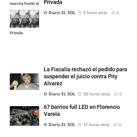
Privada
marcha frente al
Congreso contra
Diario EL SOL
5 horas atrás
0
la Ley de
Propiedad
Privada
La Fiscalía rechazó el pedido para
suspender el juicio contra Pity
Alvarez
Diario EL SOL
20 horas atrás
0
67 barrios full LED en Florencio
Varela
Diario EL SOL
21 horas atrás
0