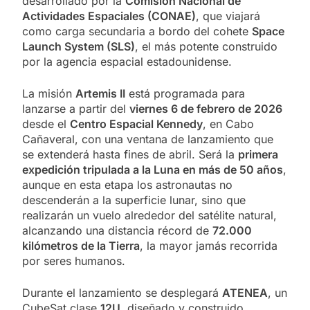
desarrollado por la
Comisión Nacional de
Actividades Espaciales (CONAE)
, que viajará
como carga secundaria a bordo del cohete
Space
Launch System (SLS)
, el más potente construido
por la agencia espacial estadounidense.
La misión
Artemis II
está programada para
lanzarse a partir del
viernes 6 de febrero de 2026
desde el
Centro Espacial Kennedy
, en Cabo
Cañaveral, con una ventana de lanzamiento que
se extenderá hasta fines de abril. Será la
primera
expedición tripulada a la Luna en más de 50 años
,
aunque en esta etapa los astronautas no
descenderán a la superficie lunar, sino que
realizarán un vuelo alrededor del satélite natural,
alcanzando una distancia récord de
72.000
kilómetros de la Tierra
, la mayor jamás recorrida
por seres humanos.
Durante el lanzamiento se desplegará
ATENEA
, un
CubeSat clase
12U
, diseñado y construido