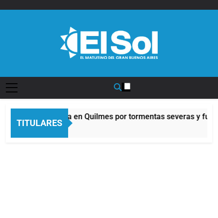
Saltar
al
contenido
Diario EL SOL
Alerta naranja en Quilmes por tormentas severas y fuerte
TITULARES
3 Horas Atrás