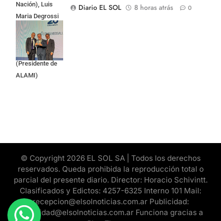
Nación), Luis
Diario EL SOL
8 horas atrás
0
Maria Degrossi
(Presidente de
Apres Salud) y
Cristian Mazza
(Presidente de
ALAMI)
© Copyright 2026 EL SOL SA | Todos los derechos
reservados. Queda prohibida la reproducción total o
parcial del presente diario. Director: Horacio Schivintt.
Clasificados y Edictos: 4257-6325 Interno 101 Mail:
recepcion@elsolnoticias.com.ar Publicidad:
publicidad@elsolnoticias.com.ar Funciona gracias a