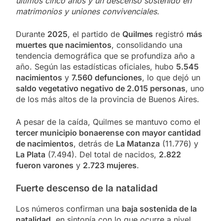
últimos cinco años y un descenso sostenido en
matrimonios y uniones convivenciales.
Durante
2025
, el partido de
Quilmes
registró
más
muertes que nacimientos
, consolidando una
tendencia demográfica que se profundiza año a
año. Según las estadísticas oficiales, hubo
5.545
nacimientos
y
7.560 defunciones
, lo que dejó un
saldo vegetativo negativo de 2.015 personas
, uno
de los más altos de la provincia de Buenos Aires.
A pesar de la caída, Quilmes se mantuvo como el
tercer municipio bonaerense con mayor cantidad
de nacimientos
, detrás de
La Matanza
(11.776) y
La Plata
(7.494). Del total de nacidos,
2.822
fueron varones
y
2.723 mujeres
.
Fuerte descenso de la natalidad
Los números confirman una
baja sostenida de la
natalidad
, en sintonía con lo que ocurre a nivel