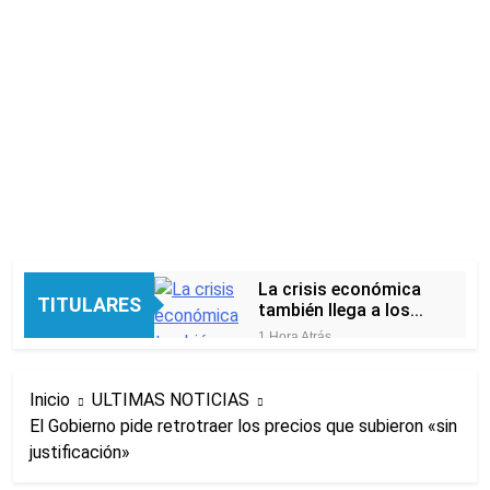
La crisis económica
TITULARES
también llega a los
templos: casi la
1 Hora Atrás
mitad de quienes
Economía en dos
buscan ayuda pide
velocidades
alimentos, dinero o
Inicio
ULTIMAS NOTICIAS
7 Horas Atrás
trabajo
El Gobierno pide retrotraer los precios que subieron «sin
Lionel Messi llegará a
justificación»
Rosario para
despedir a su padre
8 Horas Atrás