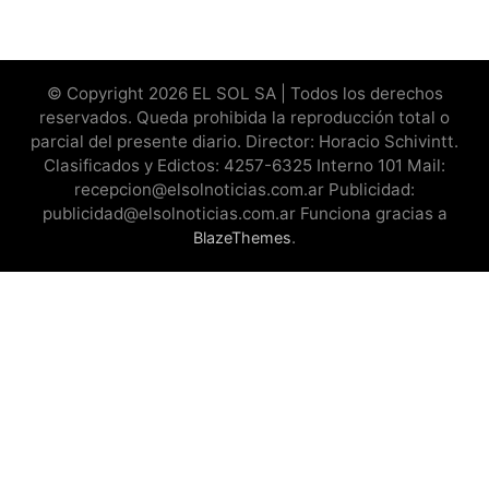
© Copyright 2026 EL SOL SA | Todos los derechos
reservados. Queda prohibida la reproducción total o
parcial del presente diario. Director: Horacio Schivintt.
Clasificados y Edictos: 4257-6325 Interno 101 Mail:
recepcion@elsolnoticias.com.ar Publicidad:
publicidad@elsolnoticias.com.ar Funciona gracias a
.
BlazeThemes