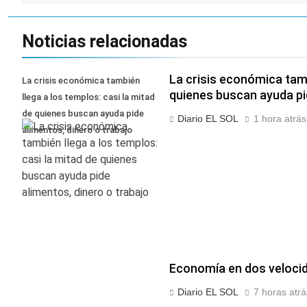
detenidos y
suspender el juicio
2 Días Atrás
enfrentamientos
contra Pity Alvarez
67 barrios full LED en
Noticias relacionadas
Florencio Varela
2 Días Atrás
El temporal se
La crisis económica tamb
La crisis económica también
despide del AMBA:
quienes buscan ayuda pid
llega a los templos: casi la mitad
cuándo dejará de
2 Días Atrás
llover y llega una ola
de quienes buscan ayuda pide
Diario EL SOL
1 hora atrás
Kicillof marchó
de frío con mínimas
alimentos, dinero o trabajo
contra la Ley de
cercanas a 1°C
Propiedad Privada de
2 Días Atrás
Milei
Economía en dos veloci
Diario EL SOL
7 horas atrá