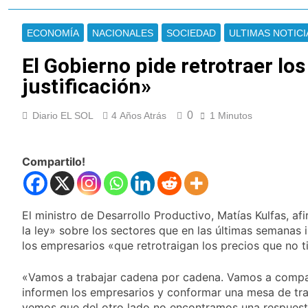
Jorge Messi
Murió Jorge Messi,
padre de Lionel
ECONOMÍA
NACIONALES
SOCIEDAD
ULTIMAS NOTICI
Messi, a los 68 años
12 Horas Atrás
Thiago Medina fue
El Gobierno pide retrotraer lo
imputado
justificación»
formalmente por
13 Horas Atrás
abuso sexual
La CGT y las dos
CTA profundizan su
0
Diario EL SOL
4 Años Atrás
1 Minutos
plan de lucha con
14 Horas Atrás
nuevas marchas
La noche del Afro
contra el Gobierno
Quilmeño: boxeo de
Compartilo!
primer nivel en la sede
1 Día Atrás
de Quilmes
La Diócesis de
Quilmes celebró la
El ministro de Desarrollo Productivo, Matías Kulfas, a
visita del Papa León
1 Día Atrás
la ley» sobre los sectores que en las últimas semanas
XIV a la Argentina
Figuras de la cultura
los empresarios «que retrotraigan los precios que no ti
se sumaron a la
marcha frente al
1 Día Atrás
Congreso contra la
«Vamos a trabajar cadena por cadena. Vamos a compar
Nueva jornada
Ley de Propiedad
informen los empresarios y conformar una mesa de tra
negativa para los
Privada
vemos que del otro lado no encontramos una respuest