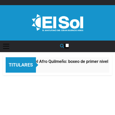
Saltar
al
contenido
Diario EL SOL
La noche del Afro Quilmeño: boxeo de primer nivel en la 
TITULARES
12 Horas Atrás