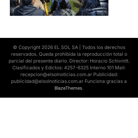
© Copyright 2026 EL SOL SA | Todos los derechos
reservados. Queda prohibida la reproducción total o
parcial del presente diario. Director: Horacio Schivintt.
Clasificados y Edictos: 4257-6325 Interno 101 Mail:
recepcion@elsolnoticias.com.ar Publicidad:
publicidad@elsolnoticias.com.ar Funciona gracias a
.
BlazeThemes