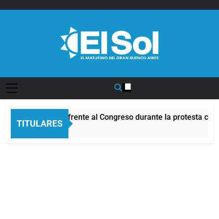
Saltar
al
contenido
Diario EL SOL
Incidentes frente al Congreso durante la protesta cont
TITULARES
4 Horas Atrás