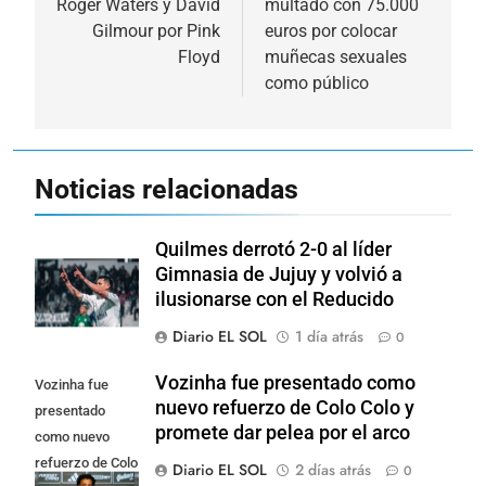
Roger Waters y David
multado con 75.000
entradas
Gilmour por Pink
euros por colocar
Floyd
muñecas sexuales
como público
Noticias relacionadas
Quilmes derrotó 2-0 al líder
Gimnasia de Jujuy y volvió a
ilusionarse con el Reducido
Diario EL SOL
1 día atrás
0
Vozinha fue presentado como
Vozinha fue
nuevo refuerzo de Colo Colo y
presentado
promete dar pelea por el arco
como nuevo
refuerzo de Colo
Diario EL SOL
2 días atrás
0