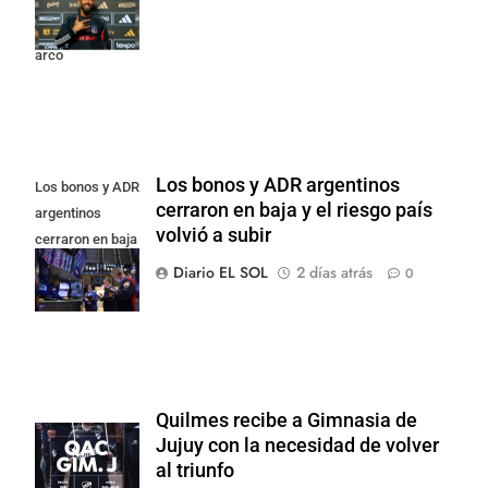
Colo y promete
dar pelea por el
arco
Los bonos y ADR argentinos
Los bonos y ADR
cerraron en baja y el riesgo país
argentinos
volvió a subir
cerraron en baja
y el riesgo país
Diario EL SOL
2 días atrás
0
volvió a subir
Quilmes recibe a Gimnasia de
Jujuy con la necesidad de volver
al triunfo