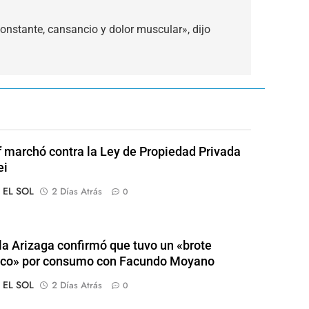
constante, cansancio y dolor muscular», dijo
of marchó contra la Ley de Propiedad Privada
ei
o EL SOL
2 Días Atrás
0
a Arizaga confirmó que tuvo un «brote
ico» por consumo con Facundo Moyano
o EL SOL
2 Días Atrás
0