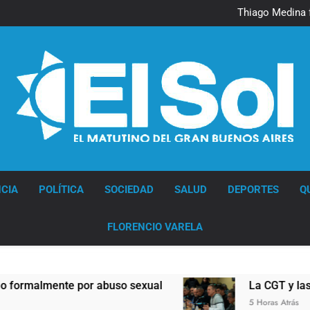
Murió Jorge 
Thiago Medina 
La CGT y las dos CTA profu
Murió Jorge 
Thiago Medina 
La CGT y las dos CTA profu
Diario EL SOL
CIA
POLÍTICA
SOCIEDAD
SALUD
DEPORTES
Q
FLORENCIO VARELA
ente por abuso sexual
La CGT y las dos CTA 
5 Horas Atrás