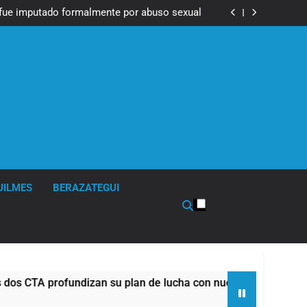
Messi, padre de Lionel Messi, a los 68 años
fue imputado formalmente por abuso sexual
ndizan su plan de lucha con nuevas marchas
contra el Gobierno
Messi, padre de Lionel Messi, a los 68 años
fue imputado formalmente por abuso sexual
ndizan su plan de lucha con nuevas marchas
contra el Gobierno
UILMES
BERAZATEGUI
profundizan su plan de lucha con nuevas marchas contra el G