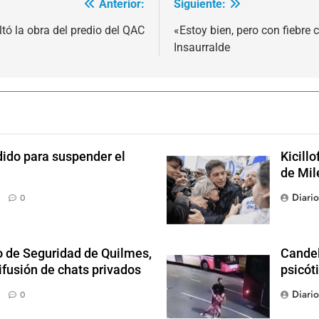
Anterior:
Siguiente:
ltó la obra del predio del QAC
«Estoy bien, pero con fiebre 
Insaurralde
dido para suspender el
Kicill
de Mil
Diari
0
o de Seguridad de Quilmes,
Candel
ifusión de chats privados
psicót
Diari
0