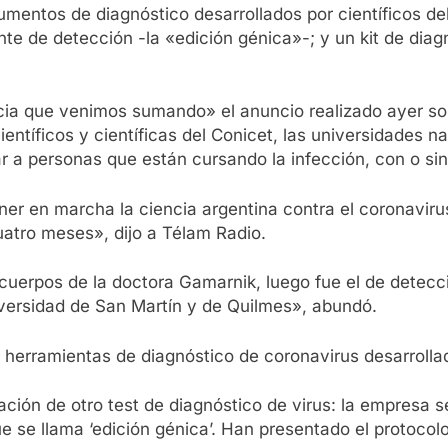
entos de diagnóstico desarrollados por científicos del
nte de detección -la «edición génica»-; y un kit de diag
icia que venimos sumando» el anuncio realizado ayer sob
ientíficos y científicas del Conicet, las universidades 
r a personas que están cursando la infección, con o sin
ner en marcha la ciencia argentina contra el coronaviru
uatro meses», dijo a Télam Radio.
cuerpos de la doctora Gamarnik, luego fue el de detecció
iversidad de San Martín y de Quilmes», abundó.
erramientas de diagnóstico de coronavirus desarrollados
ión de otro test de diagnóstico de virus: la empresa s
ue se llama ‘edición génica’. Han presentado el protoco