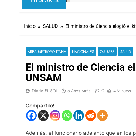
TITULARES
Inicio
SALUD
El ministro de Ciencia elogió el 
ÁREA METROPOLITANA
NACIONALES
QUILMES
SALUD
El ministro de Ciencia e
UNSAM
0
Diario EL SOL
6 Años Atrás
4 Minutos
Compartilo!
Además, el funcionario adelantó que en los 