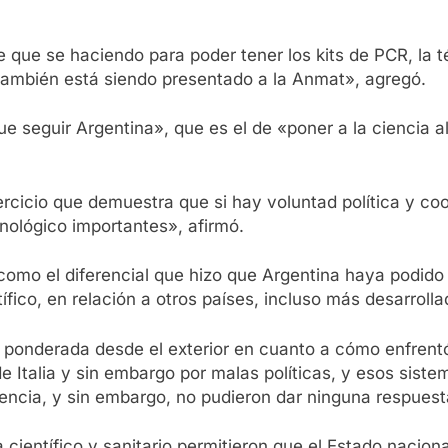
e que se haciendo para poder tener los kits de PCR, la 
: también está siendo presentado a la Anmat», agregó.
ue seguir Argentina», que es el de «poner a la ciencia 
ercicio que demuestra que si hay voluntad política y co
cnológico importantes», afirmó.
» como el diferencial que hizo que Argentina haya podid
tífico, en relación a otros países, incluso más desarrolla
do ponderada desde el exterior en cuanto a cómo enfrent
 Italia y sin embargo por malas políticas, y esos sist
encia, y sin embargo, no pudieron dar ninguna respuest
a científico y sanitario permitieron que el Estado nacio