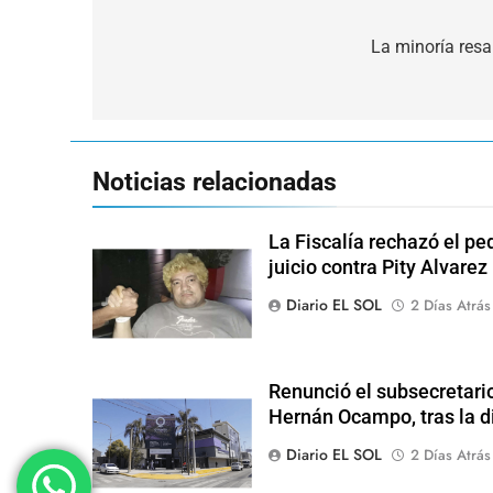
Navegación
de
La minoría resa
entradas
Noticias relacionadas
La Fiscalía rechazó el pe
juicio contra Pity Alvarez
Diario EL SOL
2 Días Atrás
Renunció el subsecretari
Hernán Ocampo, tras la d
Diario EL SOL
2 Días Atrás