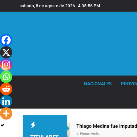
Saltar
sábado, 8 de agosto de 2026
4:35:57 PM
al
contenido
NACIONALES
PROVIN
 68 años
Thiago Medina fue imputado formalm
4 Horas Atrás