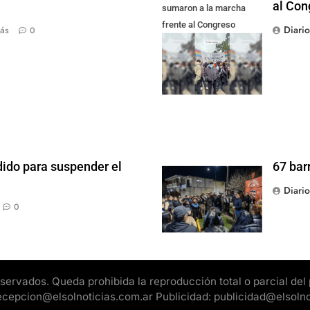
al Con
sumaron a la marcha
frente al Congreso
Diari
ás
0
contra la Ley de
Propiedad Privada
dido para suspender el
67 bar
Diari
0
rvados. Queda prohibida la reproducción total o parcial del pr
 recepcion@elsolnoticias.com.ar Publicidad: publicidad@elsoln