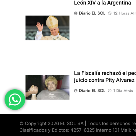
León XIV a la Argentina
Diario EL SOL
12 Horas Atr
La Fiscalía rechazó el pe
juicio contra Pity Alvarez
Diario EL SOL
1 Día Atrás
© Copyright 2026 EL SOL SA | Todos los derechos rese
Clasificados y Edictos: 4257-6325 Interno 101 Mail: