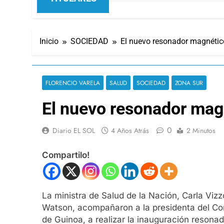
Inicio
SOCIEDAD
El nuevo resonador magnético
FLORENCIO VARELA
SALUD
SOCIEDAD
ZONA SUR
El nuevo resonador magn
0
Diario EL SOL
4 Años Atrás
2 Minutos
Compartilo!
La ministra de Salud de la Nación, Carla Vizz
Watson, acompañaron a la presidenta del Cons
de Guinoa, a realizar la inauguración resona