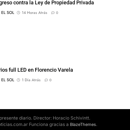
greso contra la Ley de Propiedad Privada
o EL SOL
14 Horas Atrás
0
rios full LED en Florencio Varela
o EL SOL
1 Día Atrás
0
esente diario. Director: Horacio Schivintt.
oticias.com.ar Funciona gracias a
.
BlazeThemes