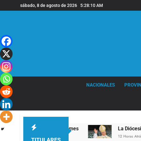
Saltar
sábado, 8 de agosto de 2026
5:28:11 AM
al
contenido
NACIONALES
PROVIN
 nivel en la sede de Quilmes
La Diócesis de Q
12 Horas Atrás
TITULARES