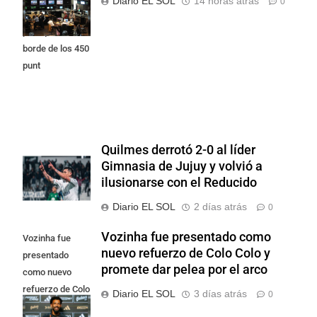
Diario EL SOL
14 horas atrás
0
Street y el riesgo
país quedó al
borde de los 450
punt
Quilmes derrotó 2-0 al líder
Gimnasia de Jujuy y volvió a
ilusionarse con el Reducido
Diario EL SOL
2 días atrás
0
Vozinha fue presentado como
Vozinha fue
nuevo refuerzo de Colo Colo y
presentado
promete dar pelea por el arco
como nuevo
refuerzo de Colo
Diario EL SOL
3 días atrás
0
Colo y promete