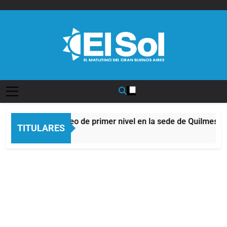
Saltar
al
contenido
Diario EL SOL
fro Quilmeño: boxeo de primer nivel en la sede de Quilmes
TITULARES