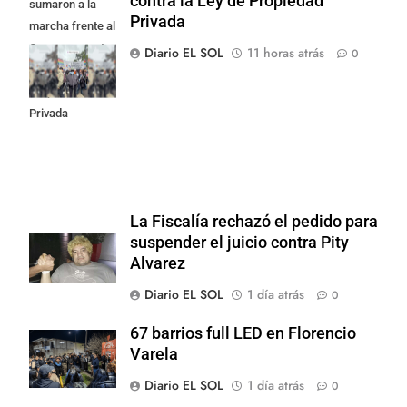
contra la Ley de Propiedad
sumaron a la
Privada
marcha frente al
Congreso contra
Diario EL SOL
11 horas atrás
0
la Ley de
Propiedad
Privada
La Fiscalía rechazó el pedido para
suspender el juicio contra Pity
Alvarez
Diario EL SOL
1 día atrás
0
67 barrios full LED en Florencio
Varela
Diario EL SOL
1 día atrás
0