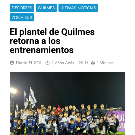
DEPORTES
QUILMES
ULTIMAS NOTICIAS
ZONA SUR
El plantel de Quilmes
retorna a los
entrenamientos
0
Diario EL SOL
2 Años Atrás
1 Minutos