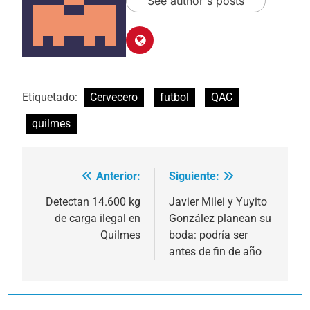
See author's posts
Etiquetado:
Cervecero
futbol
QAC
quilmes
Anterior:
Siguiente:
Navegación
de
Detectan 14.600 kg
Javier Milei y Yuyito
de carga ilegal en
González planean su
entradas
Quilmes
boda: podría ser
antes de fin de año