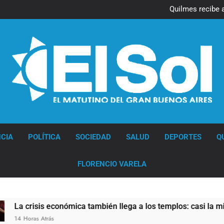
Quilmes recibe 
Quilmes recibe 
Diario EL SOL
CIA
POLÍTICA
SOCIEDAD
SALUD
DEPORTES
Q
FLORENCIO VARELA
sis económica también llega a los templos: casi la mitad de qu
 Atrás