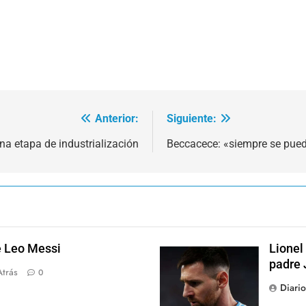
Anterior:
Siguiente:
a etapa de industrialización
Beccacece: «siempre se pued
e Leo Messi
Lionel
padre 
Atrás
0
Diari