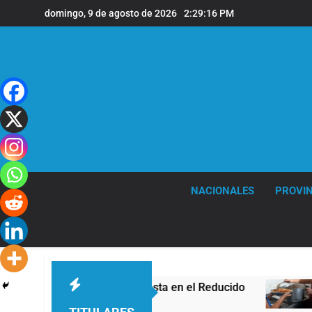
Saltar
domingo, 9 de agosto de 2026
2:29:16 PM
al
contenido
NACIONALES
PROVIN
gro con la mira puesta en el Reducido
La cri
14 Horas