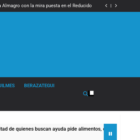
a Almagro con la mira puesta en el Reducido
El último adiós al papá de Leo Messi
a Almagro con la mira puesta en el Reducido
UILMES
BERAZATEGUI
ienes buscan ayuda pide alimentos, dinero o trabajo