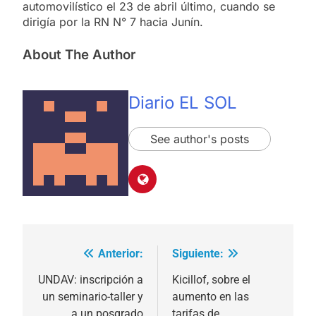
automovilístico el 23 de abril último, cuando se
dirigía por la RN N° 7 hacia Junín.
About The Author
Diario EL SOL
See author's posts
Anterior:
Siguiente:
Navegación
de
UNDAV: inscripción a
Kicillof, sobre el
un seminario-taller y
aumento en las
entradas
a un posgrado
tarifas de