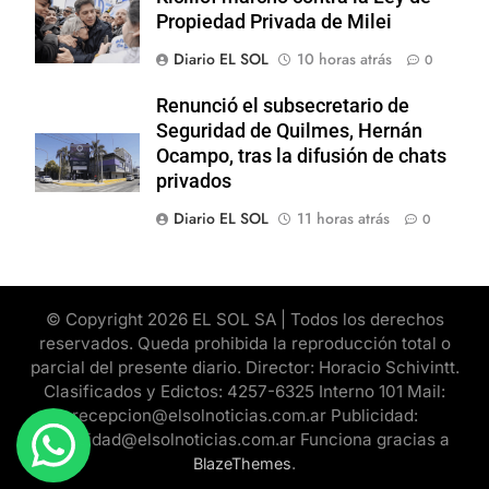
Propiedad Privada de Milei
Diario EL SOL
10 horas atrás
0
Renunció el subsecretario de
Seguridad de Quilmes, Hernán
Ocampo, tras la difusión de chats
privados
Diario EL SOL
11 horas atrás
0
© Copyright 2026 EL SOL SA | Todos los derechos
reservados. Queda prohibida la reproducción total o
parcial del presente diario. Director: Horacio Schivintt.
Clasificados y Edictos: 4257-6325 Interno 101 Mail:
recepcion@elsolnoticias.com.ar Publicidad:
publicidad@elsolnoticias.com.ar Funciona gracias a
.
BlazeThemes