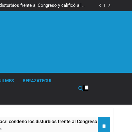
los activos argentinos: cayeron las acciones
 riesgo país quedó al borde de los 450 puntos
isturbios frente al Congreso y calificó a los
ponsables como «delincuentes anarquistas»
de la Cerveza: los tres secretos para servirla
correctamente
en Buenos Aires: mejora el tiempo y llegan las
temperaturas más bajas de la semana
los activos argentinos: cayeron las acciones
 riesgo país quedó al borde de los 450 puntos
isturbios frente al Congreso y calificó a los
ponsables como «delincuentes anarquistas»
de la Cerveza: los tres secretos para servirla
correctamente
en Buenos Aires: mejora el tiempo y llegan las
temperaturas más bajas de la semana
UILMES
BERAZATEGUI
ó los disturbios frente al Congreso y calificó a los responsa