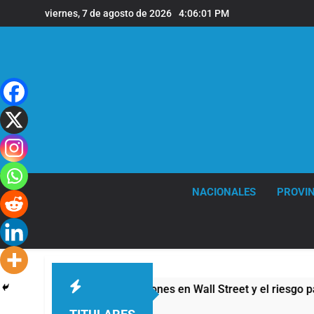
Saltar
viernes, 7 de agosto de 2026
4:06:02 PM
al
contenido
NACIONALES
PROVIN
os: cayeron las acciones en Wall Street y el riesgo país quedó