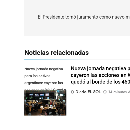
Navegación
de
El Presidente tomó juramento como nuevo min
entradas
Noticias relacionadas
Nueva jornada negativa pa
Nueva jornada negativa
cayeron las acciones en Wa
para los activos
quedó al borde de los 45
argentinos: cayeron las
acciones en Wall Street y
Diario EL SOL
14 Minutos A
el riesgo país quedó al
borde de los 450 punt