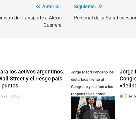
Anterior:
Siguiente:
istro de Transporte a Alexis
Personal de la Salud cuestio
Guerrera
ra los activos argentinos:
Jorge 
Jorge Macri condenó los
ll Street y el riesgo país
Congre
disturbios frente al
0 puntos
«delin
Congreso y calificó a los
responsables como
Diari
trás
0
"delincuentes
anarquistas"