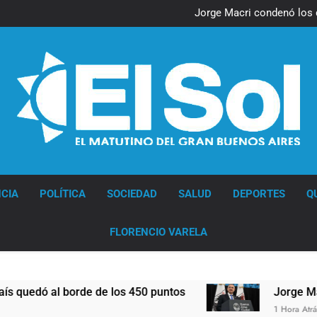
Nueva jornada negativa para 
en Wall Street y el
Jorge Macri condenó los d
res
Día Internacional 
El frío polar se instala 
Nueva jornada negativa para 
en Wall Street y el
Jorge Macri condenó los d
res
Día Internacional 
El frío polar se instala 
Diario EL SOL
CIA
POLÍTICA
SOCIEDAD
SALUD
DEPORTES
Q
FLORENCIO VARELA
 al borde de los 450 puntos
Jorge Macri conden
1 Hora Atrás