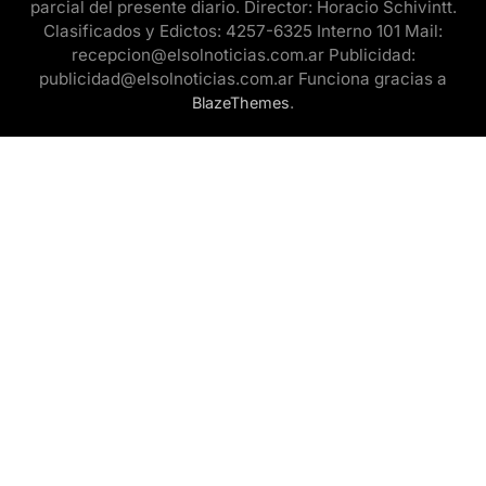
parcial del presente diario. Director: Horacio Schivintt.
Clasificados y Edictos: 4257-6325 Interno 101 Mail:
recepcion@elsolnoticias.com.ar Publicidad:
publicidad@elsolnoticias.com.ar Funciona gracias a
.
BlazeThemes