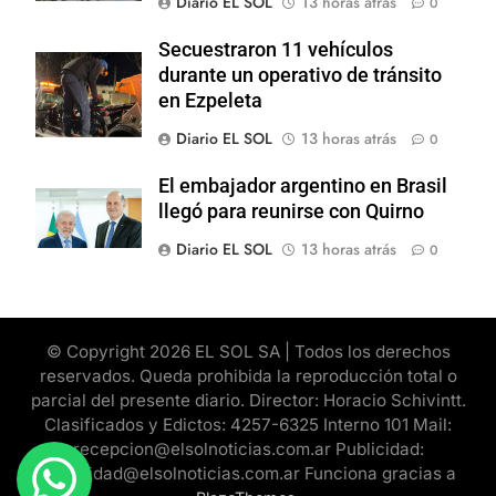
Diario EL SOL
13 horas atrás
0
Secuestraron 11 vehículos
durante un operativo de tránsito
en Ezpeleta
Diario EL SOL
13 horas atrás
0
El embajador argentino en Brasil
llegó para reunirse con Quirno
Diario EL SOL
13 horas atrás
0
© Copyright 2026 EL SOL SA | Todos los derechos
reservados. Queda prohibida la reproducción total o
parcial del presente diario. Director: Horacio Schivintt.
Clasificados y Edictos: 4257-6325 Interno 101 Mail:
recepcion@elsolnoticias.com.ar Publicidad:
publicidad@elsolnoticias.com.ar Funciona gracias a