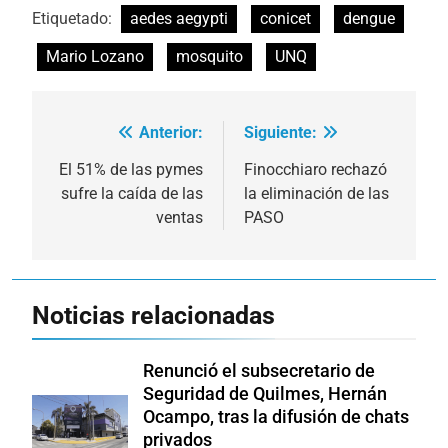
Etiquetado:
aedes aegypti
conicet
dengue
Mario Lozano
mosquito
UNQ
Anterior:
Siguiente:
Navegación
de
El 51% de las pymes
Finocchiaro rechazó
sufre la caída de las
la eliminación de las
entradas
ventas
PASO
Noticias relacionadas
Renunció el subsecretario de
Seguridad de Quilmes, Hernán
Ocampo, tras la difusión de chats
privados