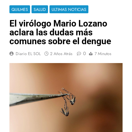
QUILMES
SALUD
ULTIMAS NOTICIAS
El virólogo Mario Lozano
aclara las dudas más
comunes sobre el dengue
0
Diario EL SOL
2 Años Atrás
7 Minutos