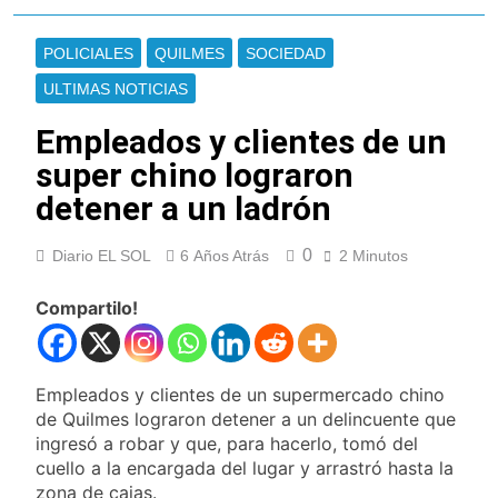
Cayetano
La Línea 148 pasó a
ser operada por La
POLICIALES
QUILMES
SOCIEDAD
Central de Vicente
7 Horas Atrás
López
ULTIMAS NOTICIAS
La Municipalidad de
Quilmes limpió
Empleados y clientes de un
sumideros y
7 Horas Atrás
desagües en medio
super chino lograron
Transporte: un
de las lluvias
asistente virtual para
detener a un ladrón
consultar
9 Horas Atrás
infracciones en
Una gran
segundos
0
Diario EL SOL
6 Años Atrás
2 Minutos
convocatoria en la
obra teatral «Los
9 Horas Atrás
Abuelos No Mienten»
Compartilo!
Marcha al Congreso:
cortes, desvíos y
operativo de
12 Horas Atrás
seguridad por la
Tormentas severas y
Empleados y clientes de un supermercado chino
protesta contra la
fuertes ráfagas de
de Quilmes lograron detener a un delincuente que
reforma de la Ley de
viento: más de 10
14 Horas Atrás
Tierras
ingresó a robar y que, para hacerlo, tomó del
provincias bajo alerta
Senado debate el
cuello a la encargada del lugar y arrastró hasta la
meteorológica
proyecto sobre
zona de cajas.