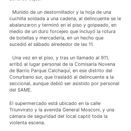
propiedad privada
15 Horas Atrás
con foco en los
Día del Cirujano
Munido de un destornillador y la hoja de una
desalojos
Torácico: una
cuchilla soldada a una cadena, al delincuente se le
especialidad clave
15 Horas Atrás
abalanzaron y terminó en el piso y golpeado, en
para el cuidado de la
Alerta naranja en
medio de un duro forcejeo que incluyó la rotura
salud respiratoria en
Quilmes por
el Sanatorio Urquiza
de botellas y mercadería, en un hecho que
tormentas severas y
1 Día Atrás
sucedió el sábado alrededor de las 11.
fuertes ráfagas de
Denunciaron
viento
penalmente al
Una vez en el piso, y tras un llamado al 911,
abogado libertario
1 Día Atrás
arribó al lugar personal de la Comisaría Novena
que propuso tirar
de Barrio Parque Calchaquí, en ese distrito del
napalm sobre el Gran
Buenos Aires
Conurbano sur, que trasladó al delincuente a la
seccional, aunque debió ser asistido por personal
del SAME.
El supermercado está ubicado en la calle
Triunvirato y la avenida General Mosconi, y una
cámara de seguridad del local captó toda la
violenta escena.