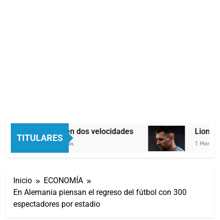
Economía en dos velocidades
Lionel M
TITULARES
48 Minutos Atrás
1 Hora Atr
Inicio
ECONOMÍA
En Alemania piensan el regreso del fútbol con 300
espectadores por estadio