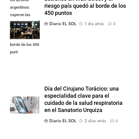
riesgo país quedó al borde de los
argentinos:
450 puntos
cayeron las
acciones en Wall
Diario EL SOL
1 día atrás
0
Street y el riesgo
país quedó al
borde de los 450
punt
Día del Cirujano Torácico: una
especialidad clave para el
cuidado de la salud respiratoria
en el Sanatorio Urquiza
Diario EL SOL
2 días atrás
0