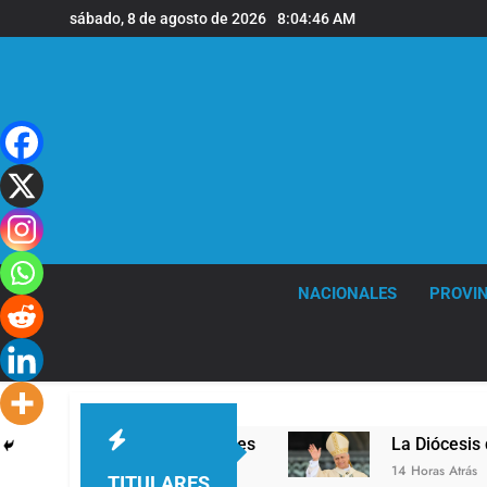
Saltar
sábado, 8 de agosto de 2026
8:04:47 AM
al
contenido
NACIONALES
PROVIN
vel en la sede de Quilmes
La Diócesis de Quil
14 Horas Atrás
TITULARES