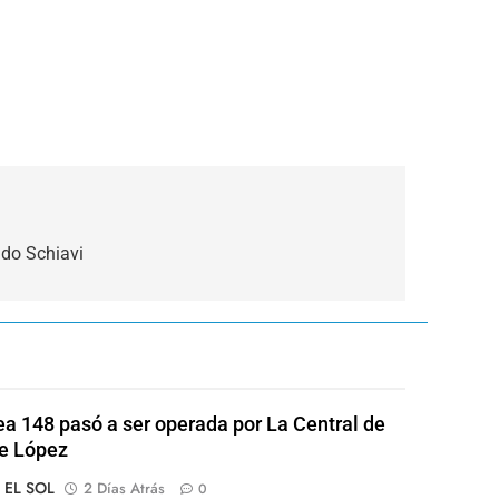
ndo Schiavi
ea 148 pasó a ser operada por La Central de
e López
o EL SOL
2 Días Atrás
0