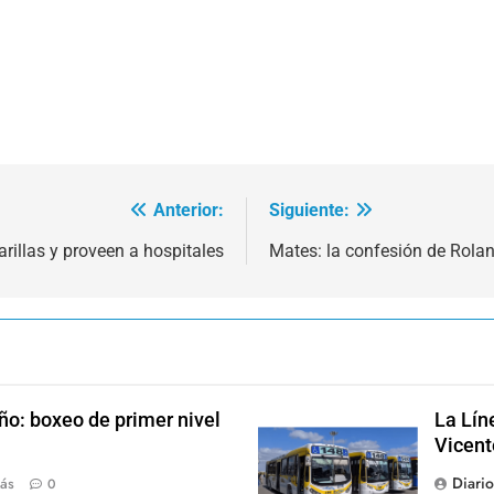
Anterior:
Siguiente:
illas y proveen a hospitales
Mates: la confesión de Rola
ño: boxeo de primer nivel
La Lín
Vicent
Diari
ás
0