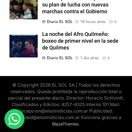
su plan de lucha con nuevas
marchas contra el Gobierno
Diario EL SOL
18 horas atrás
0
La noche del Afro Quilmeño:
boxeo de primer nivel en la sede
de Quilmes
Diario EL SOL
1 día atrás
0
© Copyright 2026 EL SOL SA | Todos los derechos
reservados. Queda prohibida la reproducción total o
parcial del presente diario. Director: Horacio Schivintt.
Clasificados y Edictos: 4257-6325 Interno 101 Mail:
recepcion@elsolnoticias.com.ar Publicidad:
publicidad@elsolnoticias.com.ar Funciona gracias a
.
BlazeThemes