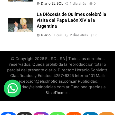
Diario EL SOL
1 día atrás
0
La Diócesis de Quilmes celebró la
visita del Papa León XIV a la
Argentina
Diario EL SOL
2 días atrás
0
© Copyright 2026 EL SOL SA | Todos los derechos
reservados. Queda prohibida la reproducción total o
parcial del presente diario. Director: Horacio Schivintt.
Clasificados y Edictos: 4257-6325 Interno 101 Mail:
recepcion@elsolnoticias.com.ar Publicidad:
publicidad@elsolnoticias.com.ar Funciona gracias a
.
BlazeThemes