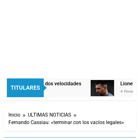
Economía en dos velocidades
Lionel Mes
TITULARES
3 Horas Atrás
4 Horas Atrás
Inicio
ULTIMAS NOTICIAS
Fernando Cassiau: «terminar con los vacíos legales»